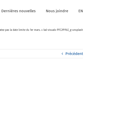
Dernières nouvelles
Nous joindre
EN
atez pas la date limite du 1er mars.
»
kal-visuals-PFC2fY9LE_g-unsplash
Précédent