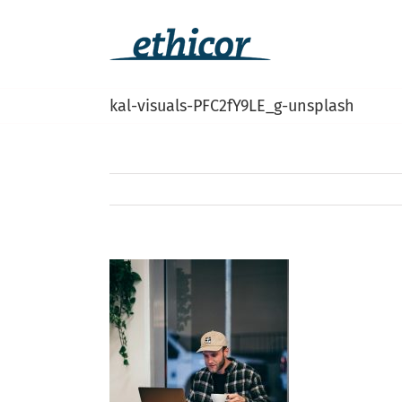
Passer
au
contenu
kal-visuals-PFC2fY9LE_g-unsplash